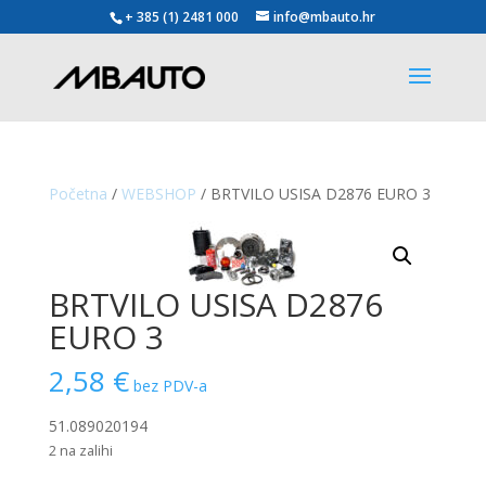
+ 385 (1) 2481 000
info@mbauto.hr
Početna
/
WEBSHOP
/ BRTVILO USISA D2876 EURO 3
BRTVILO USISA D2876
EURO 3
2,58
€
bez PDV-a
51.089020194
2 na zalihi