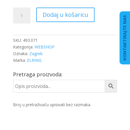
BRTVILO
Dodaj u košaricu
KUĆIŠTA
KONTAKTIRAJTE NAS
FILTERA
ULJA
količina
SKU:
493.071
Kategorija:
WEBSHOP
Oznaka:
Zagreb
Marka:
ELRING
Pretraga proizvoda:
Broj u pretraživaču upisivati bez razmaka.