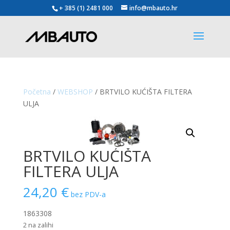
+ 385 (1) 2481 000
info@mbauto.hr
Početna
/
WEBSHOP
/ BRTVILO KUĆIŠTA FILTERA
ULJA
BRTVILO KUĆIŠTA
FILTERA ULJA
24,20
€
bez PDV-a
1863308
2 na zalihi