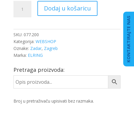
BRTVILO
Dodaj u košaricu
KARTERA
DB
KONTAKTIRAJTE NAS
OM
471
SKU:
077.200
količina
Kategorija:
WEBSHOP
Oznake:
Zadar
,
Zagreb
Marka:
ELRING
Pretraga proizvoda:
Broj u pretraživaču upisivati bez razmaka.