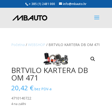
+ 385 (1) 2481 000
info@mbauto.hr
Početna
/
WEBSHOP
/ BRTVILO KARTERA DB OM 471
BRTVILO KARTERA DB
OM 471
20,42
€
bez PDV-a
4710140722
4 na zalihi