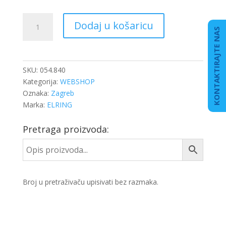
BRTVILO
Dodaj u košaricu
GLAVE
KONTAKTIRAJTE NAS
DB
OM
457
SKU:
054.840
SET
Kategorija:
WEBSHOP
količina
Oznaka:
Zagreb
Marka:
ELRING
Pretraga proizvoda:
Broj u pretraživaču upisivati bez razmaka.