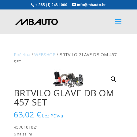
+ 385 (1) 2481 000
info@mbauto.hr
Početna
/
WEBSHOP
/ BRTVILO GLAVE DB OM 457
SET
BRTVILO GLAVE DB OM
457 SET
63,02
€
bez PDV-a
4570101021
6 na zalihi