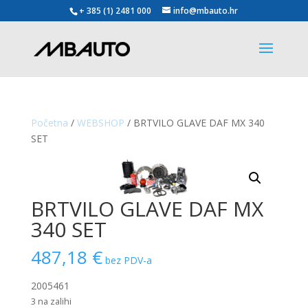
+ 385 (1) 2481 000
info@mbauto.hr
Početna
/
WEBSHOP
/ BRTVILO GLAVE DAF MX 340
SET
BRTVILO GLAVE DAF MX
340 SET
487,18
€
bez PDV-a
2005461
3 na zalihi