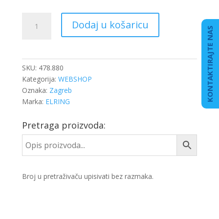
BRTVILO
Dodaj u košaricu
GLAVE
KONTAKTIRAJTE NAS
DAF
MX
340
SKU:
478.880
SET
Kategorija:
WEBSHOP
količina
Oznaka:
Zagreb
Marka:
ELRING
Pretraga proizvoda:
Broj u pretraživaču upisivati bez razmaka.