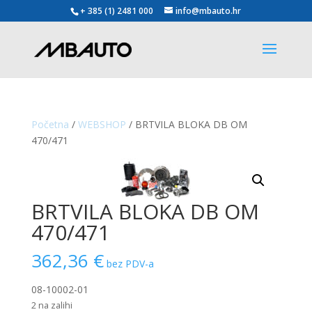
+ 385 (1) 2481 000
info@mbauto.hr
Početna
/
WEBSHOP
/ BRTVILA BLOKA DB OM
470/471
BRTVILA BLOKA DB OM
470/471
362,36
€
bez PDV-a
08-10002-01
2 na zalihi