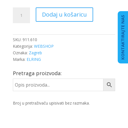
BRTVILA
Dodaj u košaricu
BLOKA
KONTAKTIRAJTE NAS
DB
OM
470/471
SKU:
911.610
količina
Kategorija:
WEBSHOP
Oznaka:
Zagreb
Marka:
ELRING
Pretraga proizvoda:
Broj u pretraživaču upisivati bez razmaka.