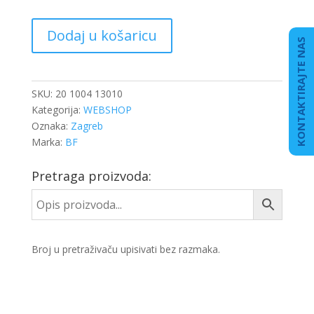
BREGASTA
Dodaj u košaricu
OSOVINA
KONTAKTIRAJTE NAS
VOLVO
D13
E6
SKU:
20 1004 13010
količina
Kategorija:
WEBSHOP
Oznaka:
Zagreb
Marka:
BF
Pretraga proizvoda:
Broj u pretraživaču upisivati bez razmaka.