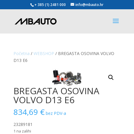
+ 385 (1) 2481 000
info@mbauto.hr
Početna
/
WEBSHOP
/ BREGASTA OSOVINA VOLVO
D13 E6
BREGASTA OSOVINA
VOLVO D13 E6
834,69
€
bez PDV-a
23289181
1 na zalihi