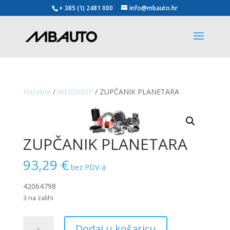
+ 385 (1) 2481 000
info@mbauto.hr
Početna
/
WEBSHOP
/ ZUPČANIK PLANETARA
ZUPČANIK PLANETARA
93,29
€
bez PDV-a
42064798
3 na zalihi
ZUPČANIK
Dodaj u košaricu