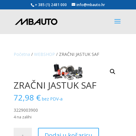
+ 385 (1) 2481 000
info@mbauto.hr
Početna
/
WEBSHOP
/ ZRAČNI JASTUK SAF
ZRAČNI JASTUK SAF
72,98
€
bez PDV-a
3229003900
4 na zalihi
ZRAČNI
Dodaj u košaricu