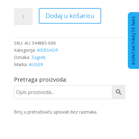
ZRAČNI
Dodaj u košaricu
JASTUK
KONTAKTIRAJTE NAS
MAN
4883
N1
SKU:
AU 344883-K06
P06
Kategorija:
WEBSHOP
KPL.
Oznaka:
Zagreb
272mm
Marka:
AUGER
količina
Pretraga proizvoda:
Broj u pretraživaču upisivati bez razmaka.