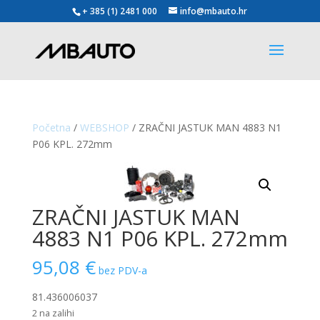
+ 385 (1) 2481 000
info@mbauto.hr
Početna
/
WEBSHOP
/ ZRAČNI JASTUK MAN 4883 N1
P06 KPL. 272mm
ZRAČNI JASTUK MAN
4883 N1 P06 KPL. 272mm
95,08
€
bez PDV-a
81.436006037
2 na zalihi