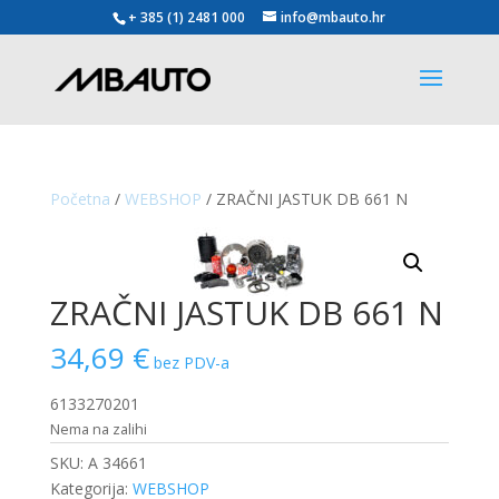
+ 385 (1) 2481 000
info@mbauto.hr
Početna
/
WEBSHOP
/ ZRAČNI JASTUK DB 661 N
ZRAČNI JASTUK DB 661 N
34,69
€
bez PDV-a
6133270201
Nema na zalihi
SKU:
A 34661
Kategorija:
WEBSHOP