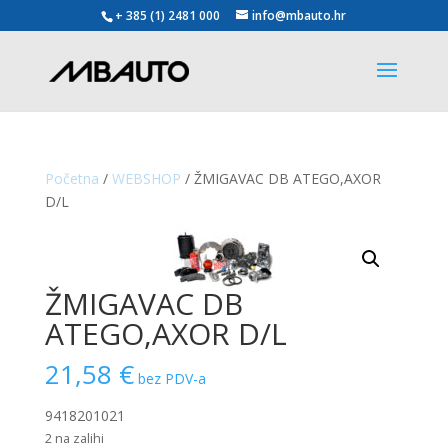
+ 385 (1) 2481 000
info@mbauto.hr
Početna
/
WEBSHOP
/ ŽMIGAVAC DB ATEGO,AXOR
D/L
ŽMIGAVAC DB
ATEGO,AXOR D/L
21,58
€
bez PDV-a
9418201021
2 na zalihi