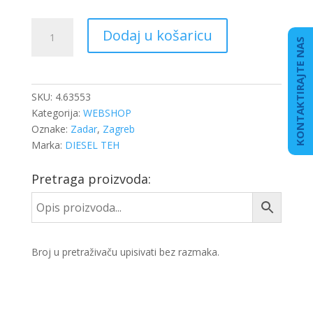
ŽMIGAVAC
Dodaj u košaricu
DB
KONTAKTIRAJTE NAS
ATEGO,AXOR
D/L
količina
SKU:
4.63553
Kategorija:
WEBSHOP
Oznake:
Zadar
,
Zagreb
Marka:
DIESEL TEH
Pretraga proizvoda:
Broj u pretraživaču upisivati bez razmaka.