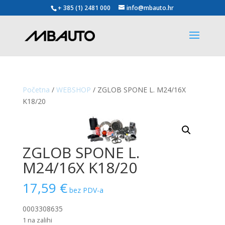
+ 385 (1) 2481 000
info@mbauto.hr
Početna
/
WEBSHOP
/ ZGLOB SPONE L. M24/16X
K18/20
ZGLOB SPONE L.
M24/16X K18/20
17,59
€
bez PDV-a
0003308635
1 na zalihi