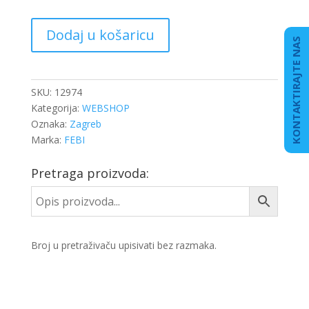
ZGLOB
Dodaj u košaricu
SPONE
KONTAKTIRAJTE NAS
L.
M24/16X
K18/20
SKU:
12974
količina
Kategorija:
WEBSHOP
Oznaka:
Zagreb
Marka:
FEBI
Pretraga proizvoda:
Broj u pretraživaču upisivati bez razmaka.