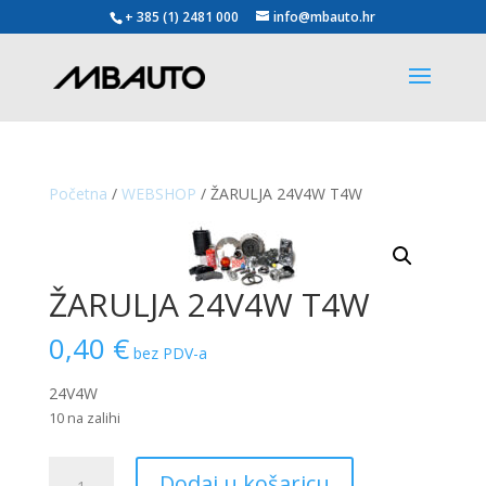
+ 385 (1) 2481 000
info@mbauto.hr
Početna
/
WEBSHOP
/ ŽARULJA 24V4W T4W
ŽARULJA 24V4W T4W
0,40
€
bez PDV-a
24V4W
10 na zalihi
ŽARULJA
Dodaj u košaricu