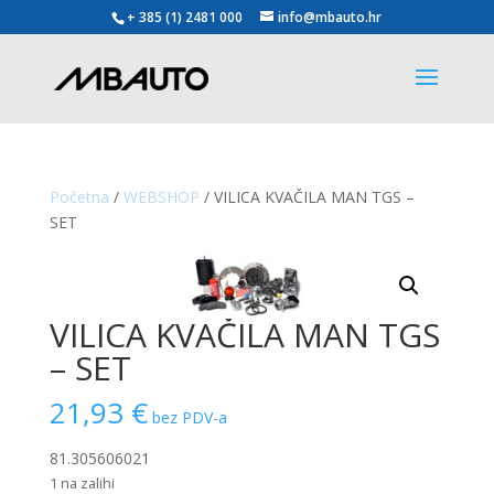
+ 385 (1) 2481 000
info@mbauto.hr
Početna
/
WEBSHOP
/ VILICA KVAČILA MAN TGS –
SET
VILICA KVAČILA MAN TGS
– SET
21,93
€
bez PDV-a
81.305606021
1 na zalihi