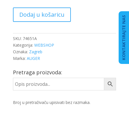
VILICA
Dodaj u košaricu
KVAČILA
KONTAKTIRAJTE NAS
MAN
TGS
-
SKU:
74651A
SET
Kategorija:
WEBSHOP
količina
Oznaka:
Zagreb
Marka:
AUGER
Pretraga proizvoda:
Broj u pretraživaču upisivati bez razmaka.