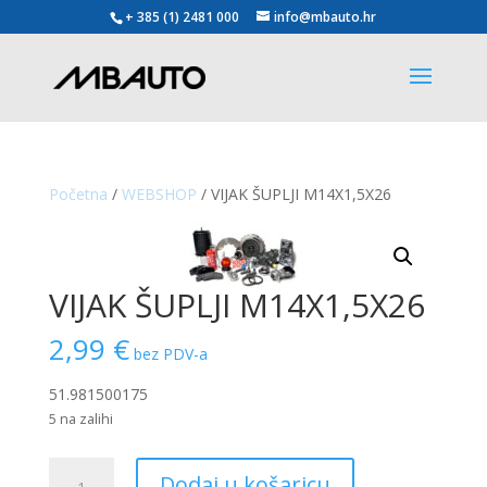
+ 385 (1) 2481 000
info@mbauto.hr
Početna
/
WEBSHOP
/ VIJAK ŠUPLJI M14X1,5X26
VIJAK ŠUPLJI M14X1,5X26
2,99
€
bez PDV-a
51.981500175
5 na zalihi
VIJAK
Dodaj u košaricu