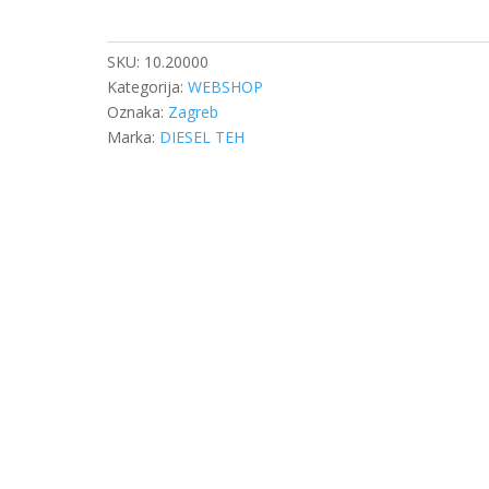
M22X1,5X96/87
količina
SKU:
10.20000
Kategorija:
WEBSHOP
Oznaka:
Zagreb
Marka:
DIESEL TEH