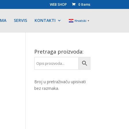
WEB SHOP
0 Items
AMA
SERVIS
KONTAKTI
Hrvatski
▼
Pretraga proizvoda:
Broj u pretraživaču upisivati
bez razmaka.