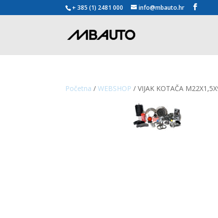
+ 385 (1) 2481 000
info@mbauto.hr
Početna
/
WEBSHOP
/ VIJAK KOTAČA M22X1,5X