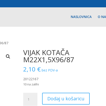
NASLOVNICA
O N
96/87
VIJAK KOTAČA
M22X1,5X96/87
2,10
€
bez PDV-a
20122167
10 na zalihi
VIJAK
Dodaj u košaricu
KOTAČA