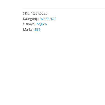
KOČNICE
DB
O-
SKU:
12.01.5325
404
Kategorija:
WEBSHOP
količina
Oznaka:
Zagreb
Marka:
EBS