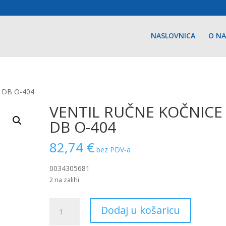
NASLOVNICA
O N
 DB O-404
VENTIL RUČNE KOČNICE
DB O-404
82,74
€
bez PDV-a
0034305681
2 na zalihi
VENTIL
Dodaj u košaricu
RUČNE