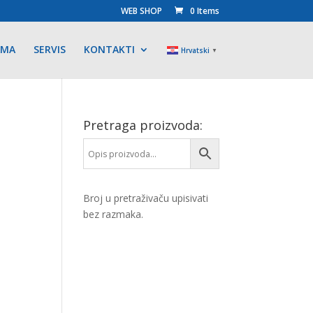
WEB SHOP
0 Items
AMA
SERVIS
KONTAKTI
Hrvatski
▼
Pretraga proizvoda:
Broj u pretraživaču upisivati
bez razmaka.