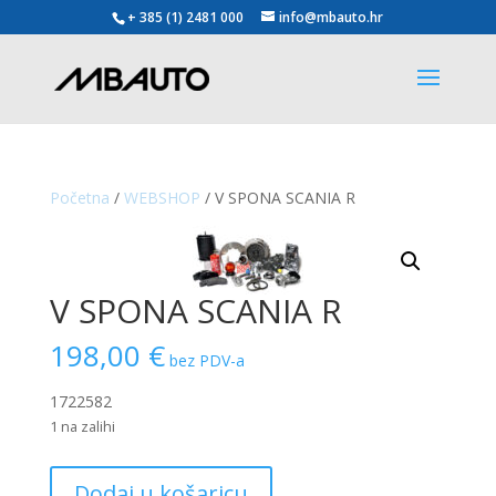
+ 385 (1) 2481 000
info@mbauto.hr
Početna
/
WEBSHOP
/ V SPONA SCANIA R
V SPONA SCANIA R
198,00
€
bez PDV-a
1722582
1 na zalihi
V
Dodaj u košaricu