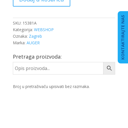
SPONA
SCANIA
R
KONTAKTIRAJTE NAS
količina
SKU:
15381A
Kategorija:
WEBSHOP
Oznaka:
Zagreb
Marka:
AUGER
Pretraga proizvoda:
Broj u pretraživaču upisivati bez razmaka.