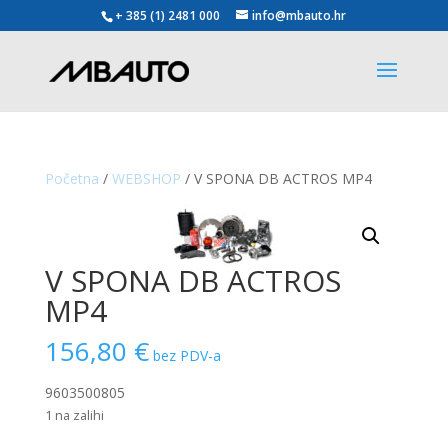
+ 385 (1) 2481 000
info@mbauto.hr
Početna
/
WEBSHOP
/ V SPONA DB ACTROS MP4
V SPONA DB ACTROS
MP4
156,80
€
bez PDV-a
9603500805
1 na zalihi