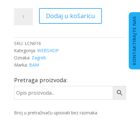
UŽE
Dodaj u košaricu
ZA
KONTAKTIRAJTE NAS
CERADU
RASTEZ.
FI-
SKU:
LCN016
8MM
Kategorija:
WEBSHOP
(100MET)
Oznaka:
Zagreb
količina
Marka:
BAM
Pretraga proizvoda:
Broj u pretraživaču upisivati bez razmaka.