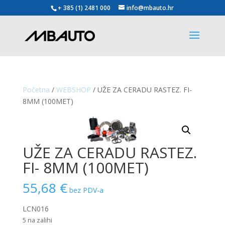
+ 385 (1) 2481 000
info@mbauto.hr
Početna
/
WEBSHOP
/ UŽE ZA CERADU RASTEZ. FI-
8MM (100MET)
UŽE ZA CERADU RASTEZ.
FI- 8MM (100MET)
55,68
€
bez PDV-a
LCN016
5 na zalihi