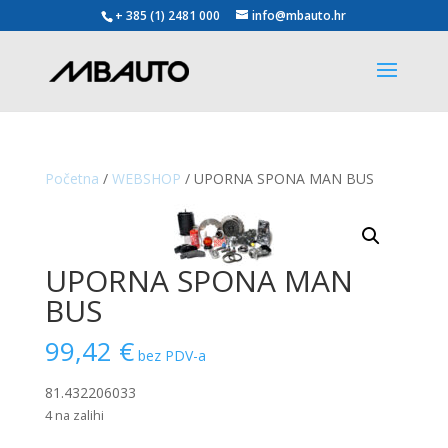
+ 385 (1) 2481 000
info@mbauto.hr
Početna
/
WEBSHOP
/ UPORNA SPONA MAN BUS
UPORNA SPONA MAN
BUS
99,42
€
bez PDV-a
81.432206033
4 na zalihi