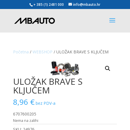
+ 385 (1) 2481 000
info@mbauto.hr
Početna
/
WEBSHOP
/ ULOŽAK BRAVE S KLJUČEM
ULOŽAK BRAVE S
KLJUČEM
8,96
€
bez PDV-a
6707600205
Nema na zalihi
SKU:
24976