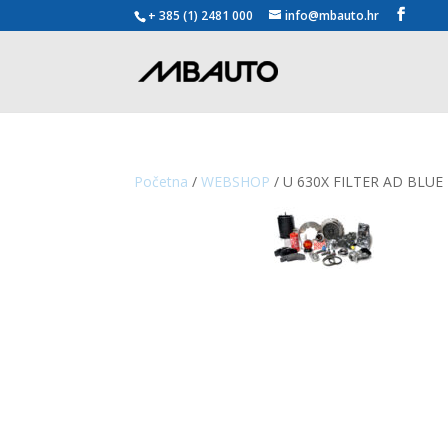
+ 385 (1) 2481 000
info@mbauto.hr
Početna
/
WEBSHOP
/ U 630X FILTER AD BLUE