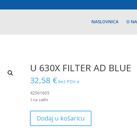
NASLOVNICA
O N
U 630X FILTER AD BLUE
32,58
€
bez PDV-a
42561605
1 na zalihi
U
Dodaj u košaricu
630X
FILTER
AD