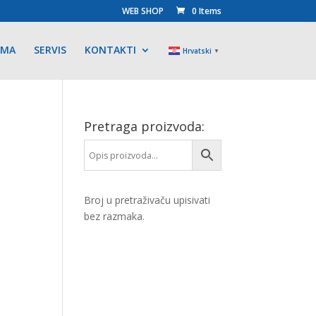
WEB SHOP
0 Items
AMA
SERVIS
KONTAKTI
Hrvatski
▼
Pretraga proizvoda:
Broj u pretraživaču upisivati
bez razmaka.