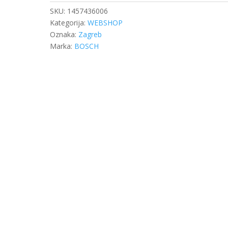
BLUE
SKU:
1457436006
količina
Kategorija:
WEBSHOP
Oznaka:
Zagreb
Marka:
BOSCH