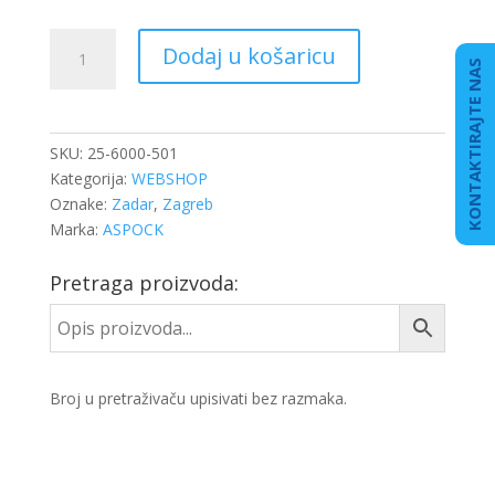
ŠTOP
Dodaj u košaricu
LAMPA
KONTAKTIRAJTE NAS
L.
EUROPOINT
II
SKU:
25-6000-501
1KO
Kategorija:
WEBSHOP
količina
Oznake:
Zadar
,
Zagreb
Marka:
ASPOCK
Pretraga proizvoda:
Broj u pretraživaču upisivati bez razmaka.