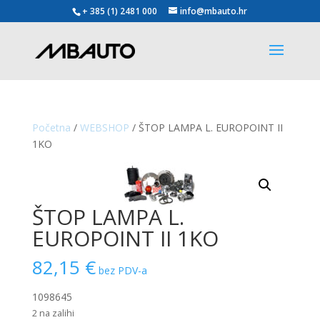
+ 385 (1) 2481 000
info@mbauto.hr
Početna
/
WEBSHOP
/ ŠTOP LAMPA L. EUROPOINT II
1KO
ŠTOP LAMPA L.
EUROPOINT II 1KO
82,15
€
bez PDV-a
1098645
2 na zalihi