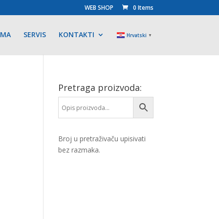
WEB SHOP
0 Items
AMA
SERVIS
KONTAKTI
Hrvatski
▼
Pretraga proizvoda:
Broj u pretraživaču upisivati
bez razmaka.