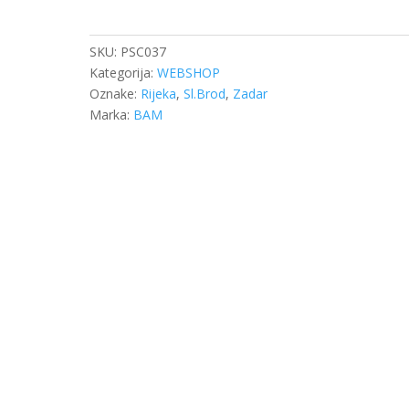
GURTNE
200x150x150
količina
SKU:
PSC037
Kategorija:
WEBSHOP
Oznake:
Rijeka
,
Sl.Brod
,
Zadar
Marka:
BAM