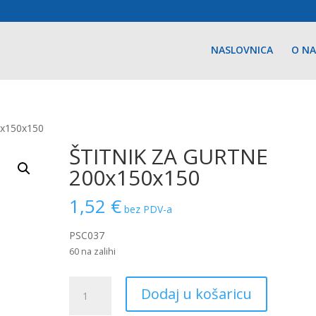
NASLOVNICA
O N
0x150x150
ŠTITNIK ZA GURTNE
200x150x150
1,52
€
bez PDV-a
PSC037
60 na zalihi
ŠTITNIK
Dodaj u košaricu
ZA