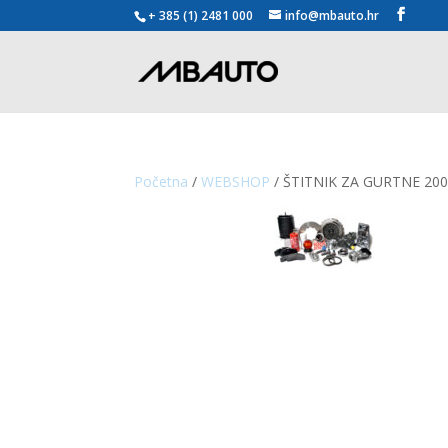
+ 385 (1) 2481 000
info@mbauto.hr
Početna
/
WEBSHOP
/ ŠTITNIK ZA GURTNE 20