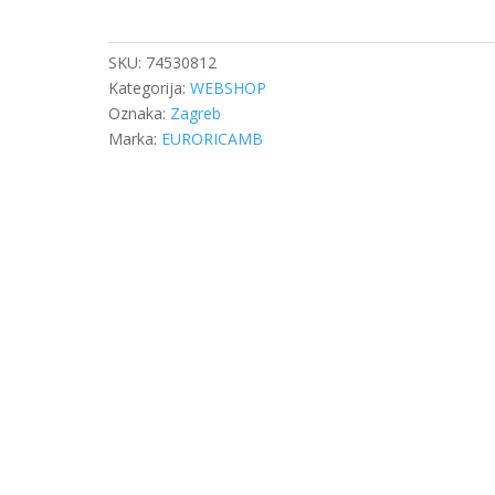
SC
74530812
količina
SKU:
74530812
Kategorija:
WEBSHOP
Oznaka:
Zagreb
Marka:
EURORICAMB