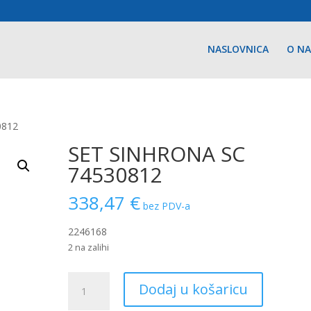
NASLOVNICA
O N
0812
SET SINHRONA SC
74530812
338,47
€
bez PDV-a
2246168
2 na zalihi
SET
Dodaj u košaricu
SINHRONA