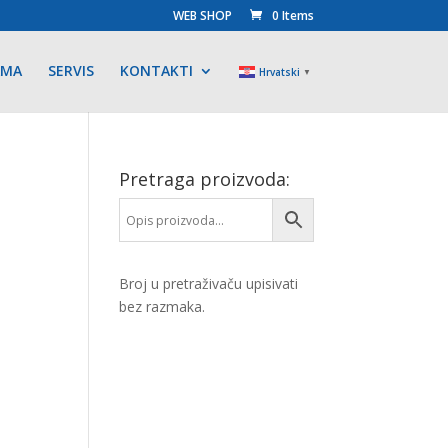
WEB SHOP
0 Items
AMA
SERVIS
KONTAKTI
Hrvatski
▼
Pretraga proizvoda:
Broj u pretraživaču upisivati
bez razmaka.