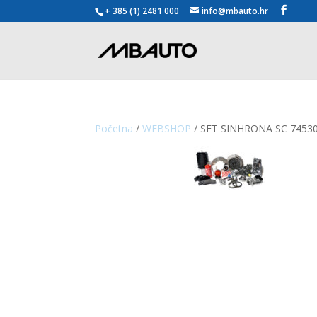
+ 385 (1) 2481 000
info@mbauto.hr
Početna
/
WEBSHOP
/ SET SINHRONA SC 7453