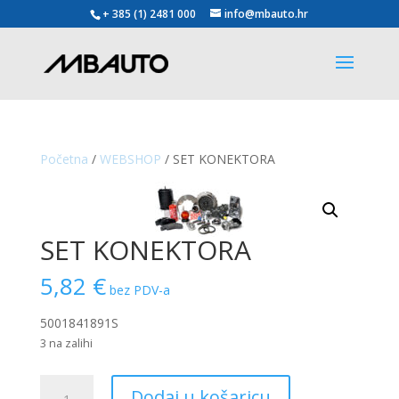
+ 385 (1) 2481 000
info@mbauto.hr
Početna
/
WEBSHOP
/ SET KONEKTORA
SET KONEKTORA
5,82
€
bez PDV-a
5001841891S
3 na zalihi
SET
Dodaj u košaricu