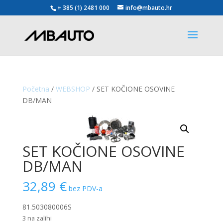
+ 385 (1) 2481 000
info@mbauto.hr
Početna
/
WEBSHOP
/ SET KOČIONE OSOVINE
DB/MAN
SET KOČIONE OSOVINE
DB/MAN
32,89
€
bez PDV-a
81.503080006S
3 na zalihi