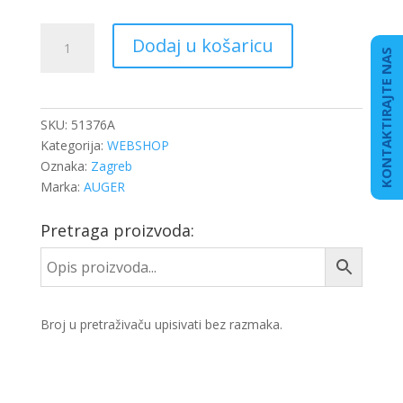
SET
Dodaj u košaricu
KOČIONE
KONTAKTIRAJTE NAS
OSOVINE
DB/MAN
količina
SKU:
51376A
Kategorija:
WEBSHOP
Oznaka:
Zagreb
Marka:
AUGER
Pretraga proizvoda:
Broj u pretraživaču upisivati bez razmaka.