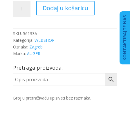
SET
Dodaj u košaricu
ČELJUSTI
K
KONTAKTIRAJTE NAS
LEŽAJ
H-
SKU:
56133A
28
Kategorija:
WEBSHOP
MM
Oznaka:
Zagreb
količina
Marka:
AUGER
Pretraga proizvoda:
Broj u pretraživaču upisivati bez razmaka.