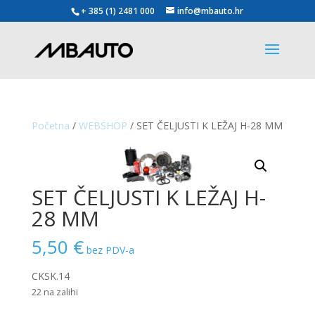
+ 385 (1) 2481 000
info@mbauto.hr
Početna
/
WEBSHOP
/ SET ČELJUSTI K LEŽAJ H-28 MM
SET ČELJUSTI K LEŽAJ H-
28 MM
5,50
€
bez PDV-a
CKSK.14
22 na zalihi