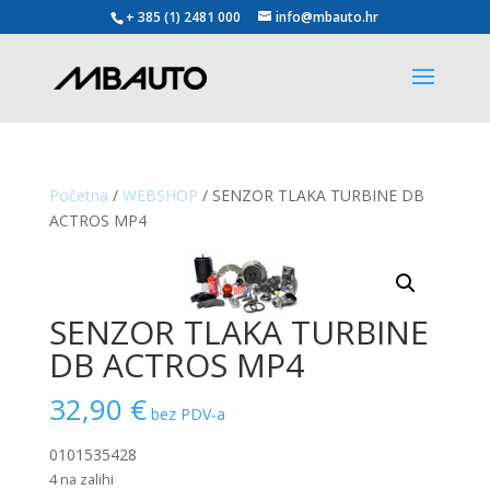
+ 385 (1) 2481 000
info@mbauto.hr
Početna
/
WEBSHOP
/ SENZOR TLAKA TURBINE DB
ACTROS MP4
SENZOR TLAKA TURBINE
DB ACTROS MP4
32,90
€
bez PDV-a
0101535428
4 na zalihi