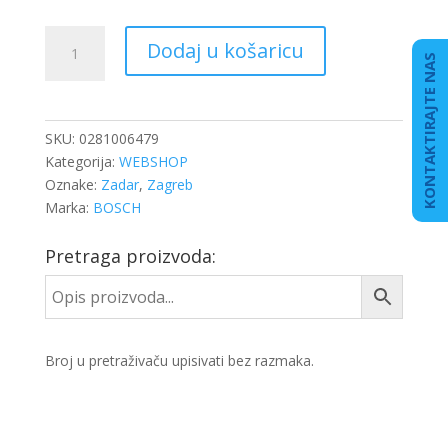
SENZOR
Dodaj u košaricu
TLAKA
KONTAKTIRAJTE NAS
TURBINE
DB
ACTROS
SKU:
0281006479
MP4
Kategorija:
WEBSHOP
količina
Oznake:
Zadar
,
Zagreb
Marka:
BOSCH
Pretraga proizvoda:
Broj u pretraživaču upisivati bez razmaka.