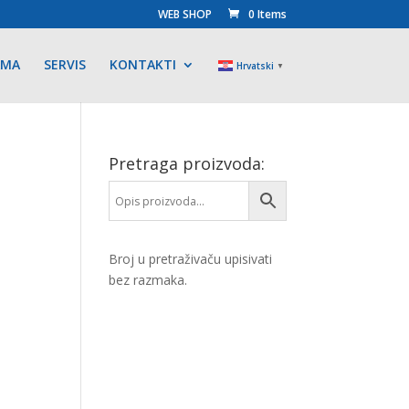
WEB SHOP
0 Items
AMA
SERVIS
KONTAKTI
Hrvatski
▼
Pretraga proizvoda:
Broj u pretraživaču upisivati
bez razmaka.