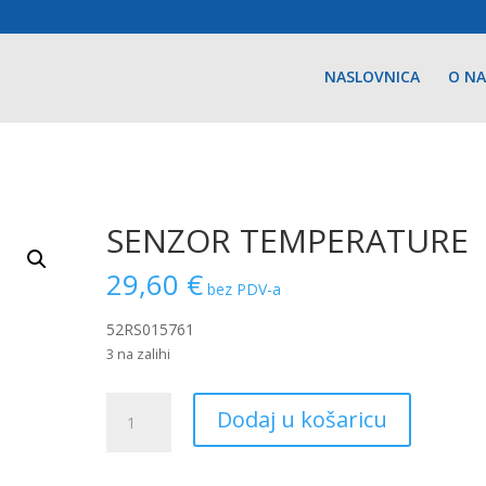
NASLOVNICA
O N
SENZOR TEMPERATURE
29,60
€
bez PDV-a
52RS015761
3 na zalihi
SENZOR
Dodaj u košaricu
TEMPERATURE
količina