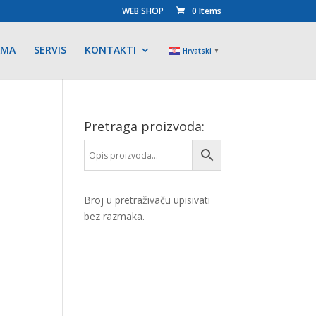
WEB SHOP
0 Items
AMA
SERVIS
KONTAKTI
Hrvatski
▼
Pretraga proizvoda:
Broj u pretraživaču upisivati
bez razmaka.