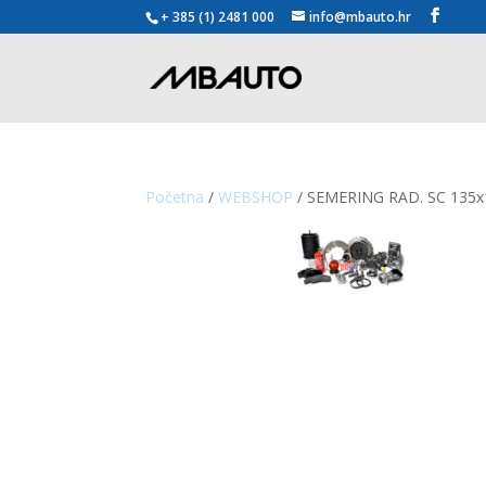
+ 385 (1) 2481 000
info@mbauto.hr
Početna
/
WEBSHOP
/ SEMERING RAD. SC 135x