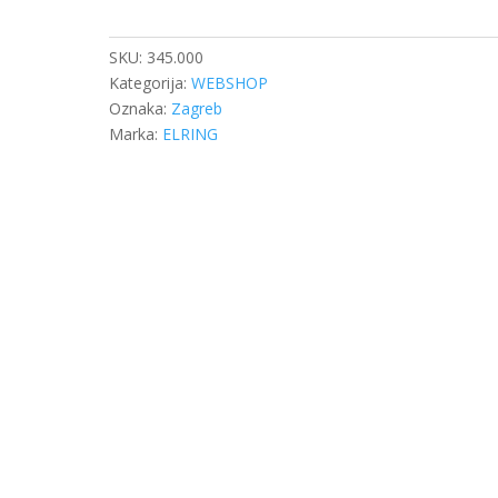
SC
135x153x13
PR
SKU:
345.000
količina
Kategorija:
WEBSHOP
Oznaka:
Zagreb
Marka:
ELRING