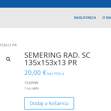
NASLOVNICA
O N
153x13 PR
SEMERING RAD. SC
135x153x13 PR
20,00
€
bez PDV-a
1520998
1 na zalihi
SEMERING
Dodaj u košaricu
RAD.