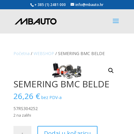
+ 385 (1) 2481 000
info@mbauto.hr
Početna
/
WEBSHOP
/ SEMERING BMC BELDE
SEMERING BMC BELDE
26,26
€
bez PDV-a
57RS304252
2 na zalihi
SEMERING
Dodaj u košaricu