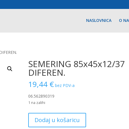
NASLOVNICA
O N
DIFEREN.
SEMERING 85x45x12/37
DIFEREN.
19,44
€
bez PDV-a
06.562890319
1 na zalihi
SEMERING
Dodaj u košaricu
85x45x12/37