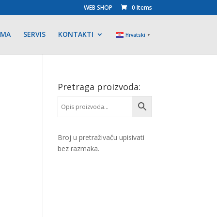
WEB SHOP
0 Items
AMA
SERVIS
KONTAKTI
Hrvatski
▼
Pretraga proizvoda:
Broj u pretraživaču upisivati
bez razmaka.