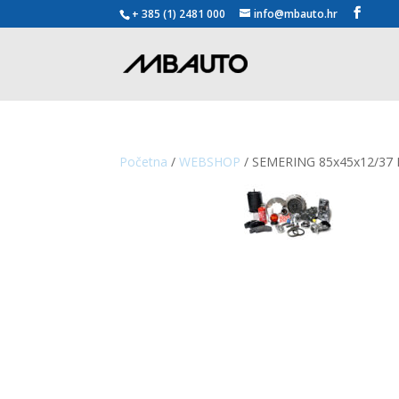
+ 385 (1) 2481 000
info@mbauto.hr
Početna
/
WEBSHOP
/ SEMERING 85x45x12/37 