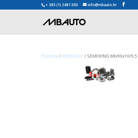
+ 385 (1) 2481 000
info@mbauto.hr
Početna
/
WEBSHOP
/ SEMERING 68x90x10/9,5