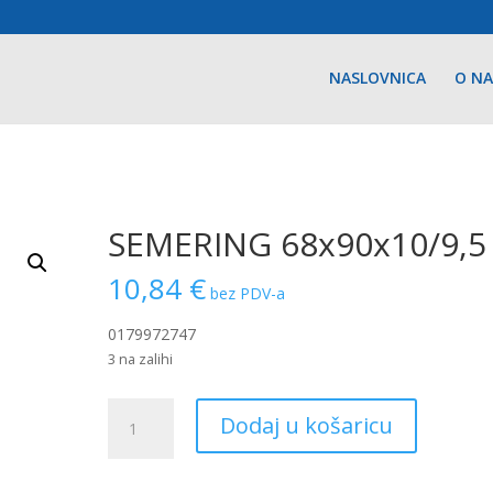
NASLOVNICA
O N
SEMERING 68x90x10/9,5
10,84
€
bez PDV-a
0179972747
3 na zalihi
SEMERING
Dodaj u košaricu
68x90x10/9,5
količina