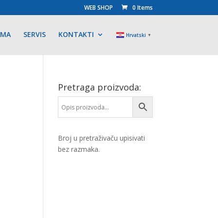
WEB SHOP
0 Items
AMA
SERVIS
KONTAKTI
Hrvatski
▼
Pretraga proizvoda:
Broj u pretraživaču upisivati
bez razmaka.