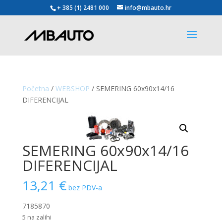
+ 385 (1) 2481 000
info@mbauto.hr
Početna
/
WEBSHOP
/ SEMERING 60x90x14/16
DIFERENCIJAL
SEMERING 60x90x14/16
DIFERENCIJAL
13,21
€
bez PDV-a
7185870
5 na zalihi