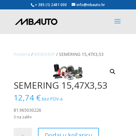
+ 385 (1) 2481 000
info@mbauto.hr
Početna
/
WEBSHOP
/ SEMERING 15,47X3,53
SEMERING 15,47X3,53
12,74
€
bez PDV-a
81.965030226
3 na zalihi
SEMERING
Dodaj u košaricu