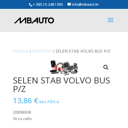
+ 385 (1) 2481 000
info@mbauto.hr
Početna
/
WEBSHOP
/ SELEN STAB VOLVO BUS P/Z
SELEN STAB VOLVO BUS
P/Z
13,86
€
bez PDV-a
20898698
36 na zalihi