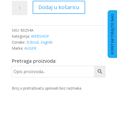
SELEN
Dodaj u košaricu
STAB
VOLVO
KONTAKTIRAJTE NAS
BUS
P/Z
SKU:
80254A
količina
Kategorija:
WEBSHOP
Oznake:
Sl.Brod
,
Zagreb
Marka:
AUGER
Pretraga proizvoda:
Broj u pretraživaču upisivati bez razmaka.