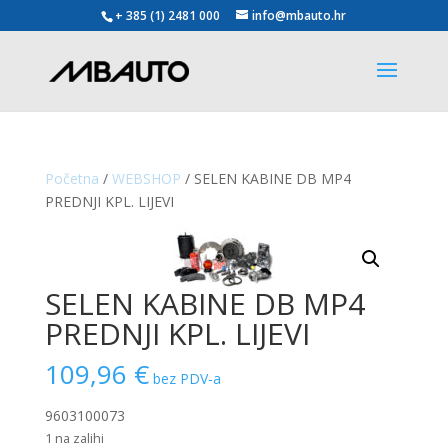
+ 385 (1) 2481 000
info@mbauto.hr
Početna
/
WEBSHOP
/ SELEN KABINE DB MP4
PREDNJI KPL. LIJEVI
SELEN KABINE DB MP4
PREDNJI KPL. LIJEVI
109,96
€
bez PDV-a
9603100073
1 na zalihi