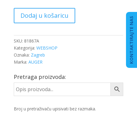
SELEN
Dodaj u košaricu
KABINE
KONTAKTIRAJTE NAS
DB
MP4
PREDNJI
SKU:
81867A
KPL.
Kategorija:
WEBSHOP
LIJEVI
Oznaka:
Zagreb
količina
Marka:
AUGER
Pretraga proizvoda:
Broj u pretraživaču upisivati bez razmaka.