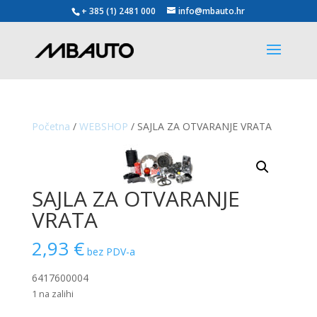
+ 385 (1) 2481 000
info@mbauto.hr
Početna
/
WEBSHOP
/ SAJLA ZA OTVARANJE VRATA
SAJLA ZA OTVARANJE
VRATA
2,93
€
bez PDV-a
6417600004
1 na zalihi