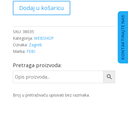
SAJLA
Dodaj u košaricu
ZA
OTVARANJE
KONTAKTIRAJTE NAS
VRATA
količina
SKU:
38035
Kategorija:
WEBSHOP
Oznaka:
Zagreb
Marka:
FEBI
Pretraga proizvoda:
Broj u pretraživaču upisivati bez razmaka.