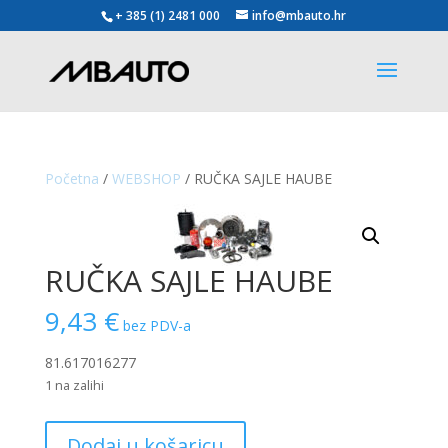
+ 385 (1) 2481 000
info@mbauto.hr
Početna
/
WEBSHOP
/ RUČKA SAJLE HAUBE
RUČKA SAJLE HAUBE
9,43
€
bez PDV-a
81.617016277
1 na zalihi
RUČKA
Dodaj u košaricu