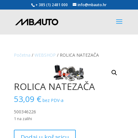
+ 385 (1) 2481 000
info@mbauto.hr
Početna
/
WEBSHOP
/ ROLICA NATEZAČA
ROLICA NATEZAČA
53,09
€
bez PDV-a
500346226
1 na zalihi
ROLICA
Dodaj u košaricu