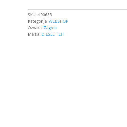
PUMPE
VODE
OM
SKU:
4.90685
400
Kategorija:
WEBSHOP
količina
Oznaka:
Zagreb
Marka:
DIESEL TEH