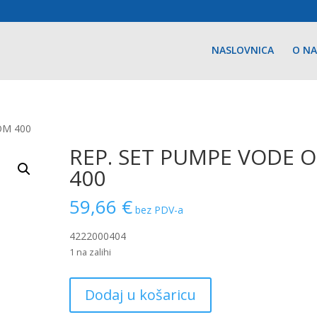
NASLOVNICA
O N
OM 400
REP. SET PUMPE VODE 
400
59,66
€
bez PDV-a
4222000404
1 na zalihi
REP.
Dodaj u košaricu
SET