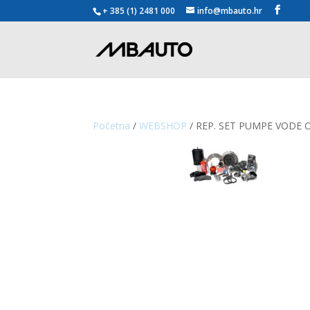
+ 385 (1) 2481 000
info@mbauto.hr
Početna
/
WEBSHOP
/ REP. SET PUMPE VODE 