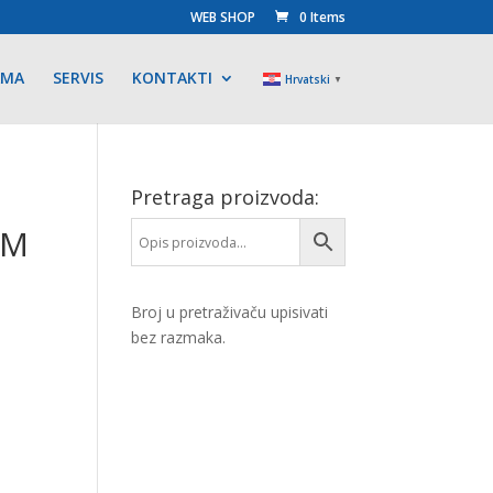
WEB SHOP
0 Items
AMA
SERVIS
KONTAKTI
Hrvatski
▼
Pretraga proizvoda:
OM
Broj u pretraživaču upisivati
bez razmaka.