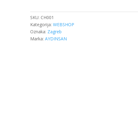
H
MEHANIZAM
količina
SKU:
CH001
Kategorija:
WEBSHOP
Oznaka:
Zagreb
Marka:
AYDINSAN