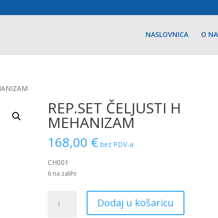
NASLOVNICA
O N
EHANIZAM
REP.SET ČELJUSTI H
MEHANIZAM
168,00
€
bez PDV-a
CH001
6 na zalihi
REP.SET
Dodaj u košaricu
ČELJUSTI