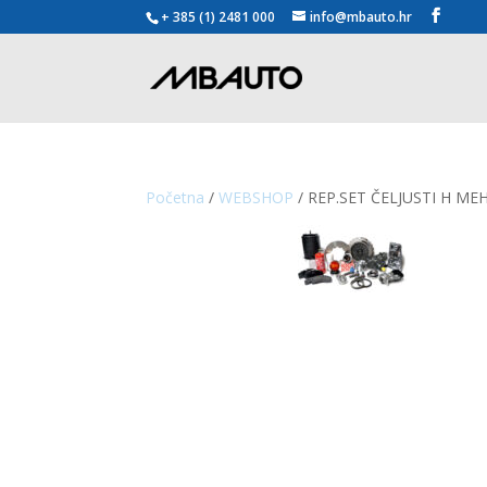
+ 385 (1) 2481 000
info@mbauto.hr
Početna
/
WEBSHOP
/ REP.SET ČELJUSTI H M