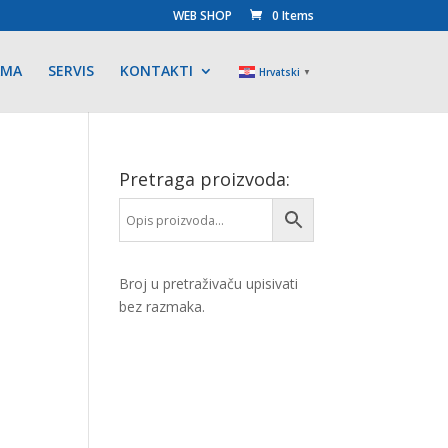
WEB SHOP
0 Items
AMA
SERVIS
KONTAKTI
Hrvatski
▼
Pretraga proizvoda:
Broj u pretraživaču upisivati
bez razmaka.