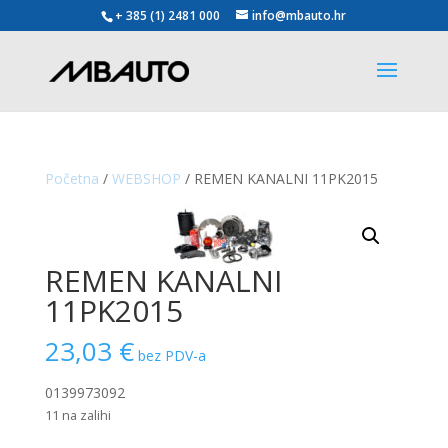
+ 385 (1) 2481 000
info@mbauto.hr
Početna
/
WEBSHOP
/ REMEN KANALNI 11PK2015
REMEN KANALNI
11PK2015
23,03
€
bez PDV-a
0139973092
11 na zalihi