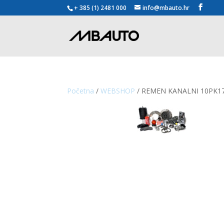
+ 385 (1) 2481 000
info@mbauto.hr
Početna
/
WEBSHOP
/ REMEN KANALNI 10PK1