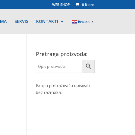
WEB SHOP
0 Items
AMA
SERVIS
KONTAKTI
Hrvatski
▼
Pretraga proizvoda:
Broj u pretraživaču upisivati
bez razmaka.