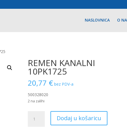
NASLOVNICA
O N
725
REMEN KANALNI
10PK1725
20,77
€
bez PDV-a
500328020
2 na zalihi
REMEN
Dodaj u košaricu
KANALNI