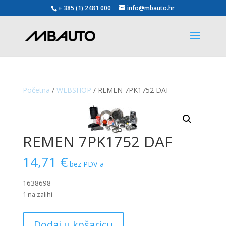
+ 385 (1) 2481 000
info@mbauto.hr
Početna
/
WEBSHOP
/ REMEN 7PK1752 DAF
REMEN 7PK1752 DAF
14,71
€
bez PDV-a
1638698
1 na zalihi
REMEN
Dodaj u košaricu