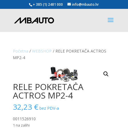
+ 385 (1) 2481 000
info@mbauto.hr
Početna
/
WEBSHOP
/ RELE POKRETAČA ACTROS
MP2-4
RELE POKRETAČA
ACTROS MP2-4
32,23
€
bez PDV-a
0011526910
1 na zalihi