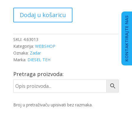
RELE
Dodaj u košaricu
POKRETAČA
KONTAKTIRAJTE NAS
ACTROS
MP2-
4
SKU:
4.63013
količina
Kategorija:
WEBSHOP
Oznaka:
Zadar
Marka:
DIESEL TEH
Pretraga proizvoda:
Broj u pretraživaču upisivati bez razmaka.