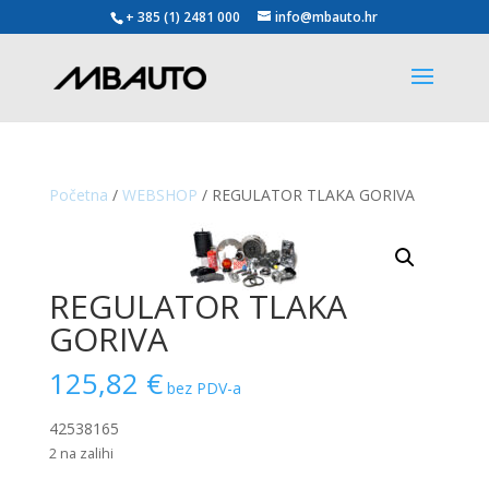
+ 385 (1) 2481 000
info@mbauto.hr
Početna
/
WEBSHOP
/ REGULATOR TLAKA GORIVA
REGULATOR TLAKA
GORIVA
125,82
€
bez PDV-a
42538165
2 na zalihi